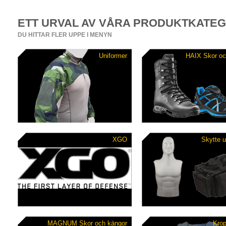
ETT URVAL AV VÅRA PRODUKTKATE
DU HITTAR FLER UPPE I MENYN
Uniformer
HAIX Skor oc
XGO
Skytte u
MAGNUM Skor och kängor
Kro