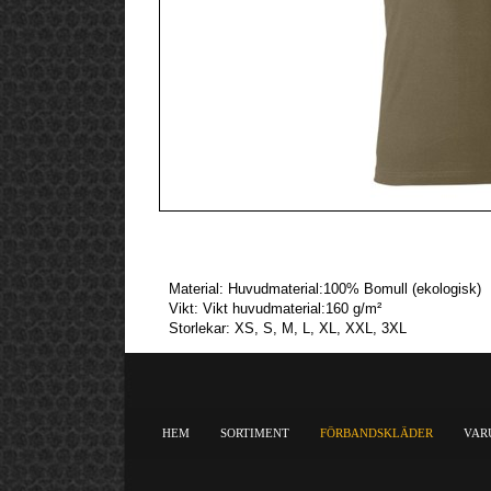
Material:
Huvudmaterial:
100% Bomull (ekologisk)
Vikt:
Vikt huvudmaterial:
160 g/m²
Storlekar:
XS, S, M, L, XL, XXL, 3XL
HEM
SORTIMENT
FÖRBANDSKLÄDER
VAR