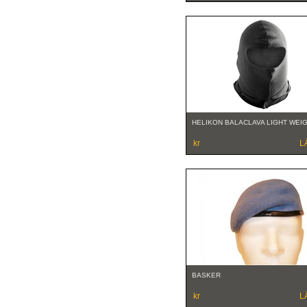
HELIKON BALACLAVA LIGHT WEI
kr
L
BASKER
kr
L