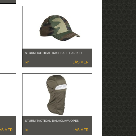
STURM TACTICAL BASEBALL CAP KID
kr
LÄS MER
STURM TACTICAL BALACLAVA OPEN
ÄS MER
kr
LÄS MER