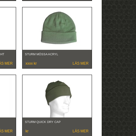
GHT
STURM MÖSSA ACRYL
ÄS MER
xxxx kr
LÄS MER
STURM QUICK DRY CAP
ÄS MER
kr
LÄS MER