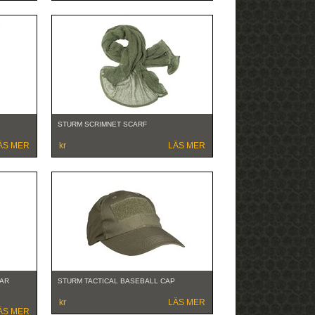
STURM SCRIMNET SCARF
ÄS MER
kr
LÄS MER
EAR
STURM TACTICAL BASEBALL CAP
kr
LÄS MER
ÄS MER