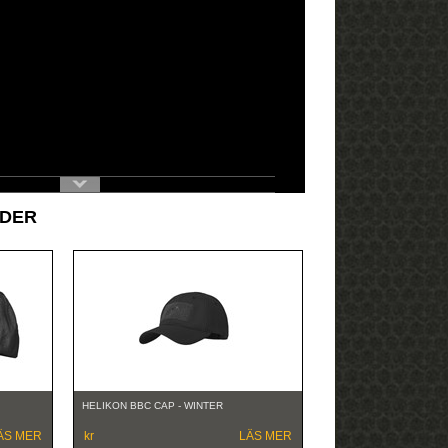
DER
HELIKON BBC CAP - WINTER
ÄS MER
kr
LÄS MER