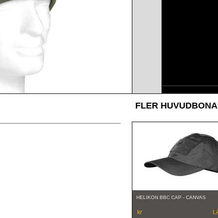
FLER HUVUDBONA
HELIKON BBC CAP - CANVAS
kr
L