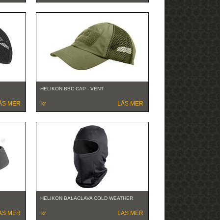
HELIKON BBC CAP - VENT
ÄS MER
kr
LÄS MER
HELIKON BALACLAVA COLD WEATHER
ÄS MER
kr
LÄS MER