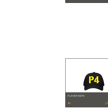
PLAYER KEPS
kr
L