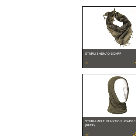
STURM SHEMAG SCARF
kr
L
STURM MULTI FUNKTION HEADG
(BUFF)
kr
L